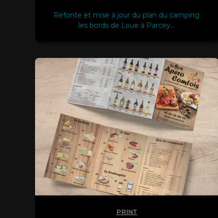
Refonte et mise à jour du plan du camping
les bords de Loue à Parcey…
PRINT