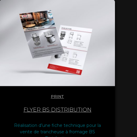
PRINT
FLYER BS DISTRIBUTION
Réalisation d’une fiche technique pour la
vente de trancheuse à fromage BS